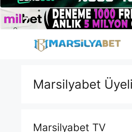
İçeriğe
atla
Marsilyabet Üyel
Marsilyabet TV