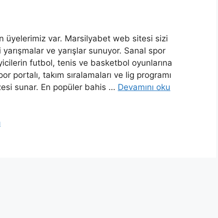
üyelerimiz var. Marsilyabet web sitesi sizi
 yarışmalar ve yarışlar sunuyor. Sanal spor
cilerin futbol, ​​tenis ve basketbol oyunlarına
por portalı, takım sıralamaları ve lig programı
azesi sunar. En popüler bahis …
Devamını oku
u