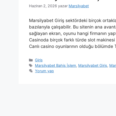
Haziran 2, 2026
yazar
Marsilyabet
Marsilyabet Giriş sektördeki birçok ortakl
bazılarıyla çalışabilir. Bu sitenin ana avan
sağlayan ekran, oyunu hangi firmanın yaptığ
Casinoda birçok farklı türde slot makinesi
Canlı casino oyunlarının olduğu bölümde T
Kategoriler
Giriş
Etiketler
Marsilyabet Bahis İşlem
,
Marsilyabet Giriş
,
Mar
Yorum yap