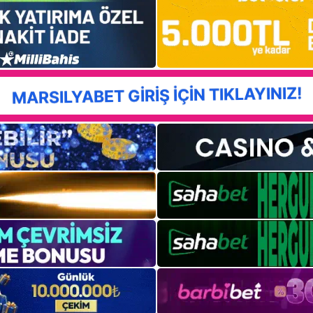
MARSILYABET GİRİŞ İÇİN TIKLAYINIZ!