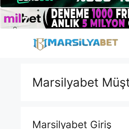
İçeriğe
atla
Marsilyabet Müşt
Marsilyabet Giriş