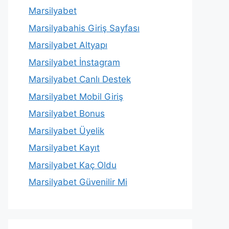
Marsilyabet
Marsilyabahis Giriş Sayfası
Marsilyabet Altyapı
Marsilyabet İnstagram
Marsilyabet Canlı Destek
Marsilyabet Mobil Giriş
Marsilyabet Bonus
Marsilyabet Üyelik
Marsilyabet Kayıt
Marsilyabet Kaç Oldu
Marsilyabet Güvenilir Mi