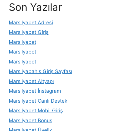
Son Yazılar
Marsilyabet Adresi
Marsilyabet Giriş
Marsilyabet
Marsilyabet
Marsilyabet
Marsilyabahis Giriş Sayfası
Marsilyabet Altyapı
Marsilyabet İnstagram
Marsilyabet Canlı Destek
Marsilyabet Mobil Giriş
Marsilyabet Bonus
Marsilyabet Üyelik