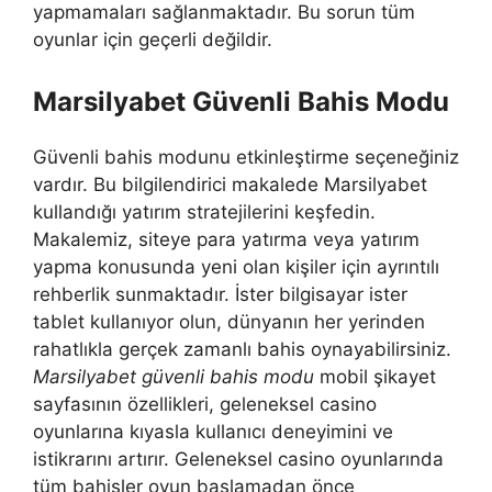
yapmamaları sağlanmaktadır. Bu sorun tüm
oyunlar için geçerli değildir.
Marsilyabet Güvenli Bahis Modu
Güvenli bahis modunu etkinleştirme seçeneğiniz
vardır. Bu bilgilendirici makalede Marsilyabet
kullandığı yatırım stratejilerini keşfedin.
Makalemiz, siteye para yatırma veya yatırım
yapma konusunda yeni olan kişiler için ayrıntılı
rehberlik sunmaktadır. İster bilgisayar ister
tablet kullanıyor olun, dünyanın her yerinden
rahatlıkla gerçek zamanlı bahis oynayabilirsiniz.
Marsilyabet güvenli bahis modu
mobil şikayet
sayfasının özellikleri, geleneksel casino
oyunlarına kıyasla kullanıcı deneyimini ve
istikrarını artırır. Geleneksel casino oyunlarında
tüm bahisler oyun başlamadan önce