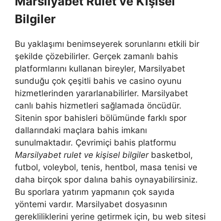
Marsilyabet Rulet ve Kişisel
Bilgiler
Bu yaklaşımı benimseyerek sorunlarını etkili bir
şekilde çözebilirler. Gerçek zamanlı bahis
platformlarını kullanan bireyler, Marsilyabet
sunduğu çok çeşitli bahis ve casino oyunu
hizmetlerinden yararlanabilirler. Marsilyabet
canlı bahis hizmetleri sağlamada öncüdür.
Sitenin spor bahisleri bölümünde farklı spor
dallarındaki maçlara bahis imkanı
sunulmaktadır. Çevrimiçi bahis platformu
Marsilyabet rulet ve kişisel bilgiler
basketbol, ​​
futbol, ​​voleybol, tenis, hentbol, ​​masa tenisi ve
daha birçok spor dalına bahis oynayabilirsiniz.
Bu sporlara yatırım yapmanın çok sayıda
yöntemi vardır. Marsilyabet dosyasının
gerekliliklerini yerine getirmek için, bu web sitesi