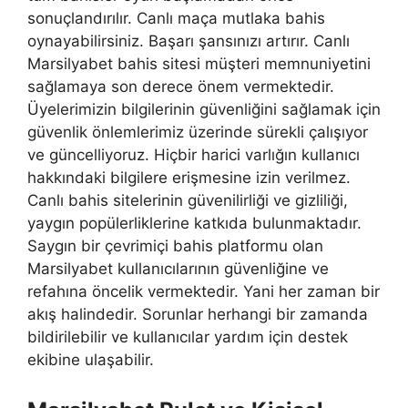
sonuçlandırılır. Canlı maça mutlaka bahis
oynayabilirsiniz. Başarı şansınızı artırır. Canlı
Marsilyabet bahis sitesi müşteri memnuniyetini
sağlamaya son derece önem vermektedir.
Üyelerimizin bilgilerinin güvenliğini sağlamak için
güvenlik önlemlerimiz üzerinde sürekli çalışıyor
ve güncelliyoruz. Hiçbir harici varlığın kullanıcı
hakkındaki bilgilere erişmesine izin verilmez.
Canlı bahis sitelerinin güvenilirliği ve gizliliği,
yaygın popülerliklerine katkıda bulunmaktadır.
Saygın bir çevrimiçi bahis platformu olan
Marsilyabet kullanıcılarının güvenliğine ve
refahına öncelik vermektedir. Yani her zaman bir
akış halindedir. Sorunlar herhangi bir zamanda
bildirilebilir ve kullanıcılar yardım için destek
ekibine ulaşabilir.