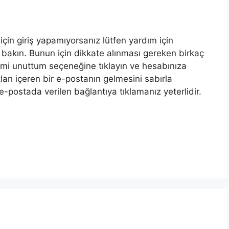
 için giriş yapamıyorsanız lütfen yardım için
bakın. Bunun için dikkate alınması gereken birkaç
remi unuttum seçeneğine tıklayın ve hesabınıza
atları içeren bir e-postanın gelmesini sabırla
 e-postada verilen bağlantıya tıklamanız yeterlidir.