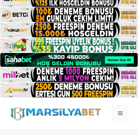
İçeriğe
atla
Menü